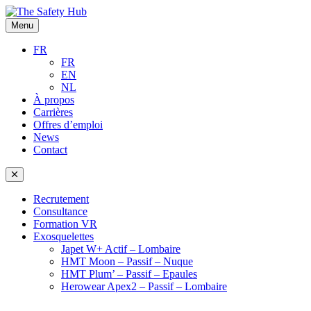
Menu
FR
FR
EN
NL
À propos
Carrières
Offres d’emploi
News
Contact
Recrutement
Consultance
Formation VR
Exosquelettes
Japet W+ Actif – Lombaire
HMT Moon – Passif – Nuque
HMT Plum’ – Passif – Epaules
Herowear Apex2 – Passif – Lombaire