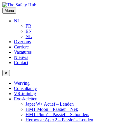
Menu
NL
FR
EN
NL
Over ons
Carriere
Vacatures
Nieuws
Contact
Werving
Consultancy
VR-training
Exoskeletten
Japet W+ Actief – Lenden
HMT Moon – Passief – Nek
HMT Plum’ – Passief – Schouders
Herowear Apex2 – Passief – Lenden